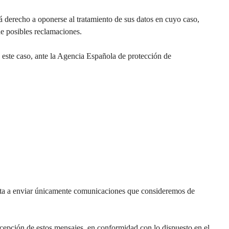
á derecho a oponerse al tratamiento de sus datos en cuyo caso,
de posibles reclamaciones.
n este caso, ante la Agencia Española de protección de
limita a enviar únicamente comunicaciones que consideremos de
 recepción de estos mensajes, en conformidad con lo dispuesto en el