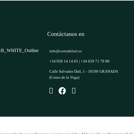
Contáctanos en
info@cerrodelsol.es
+34 958 14 14 65
|
+34 659 71 79 88
Calle Salvador Dalí, 1 - 18190 GRANADA
(Cenes de la Vega)
os los derechos reservados | Diseño y desarrollo por ómibu - Marketin